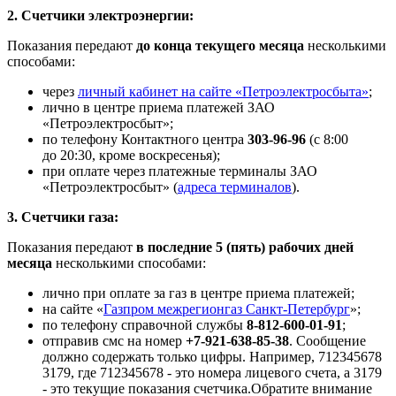
2. Счетчики электроэнергии:
Показания передают
до конца текущего месяца
несколькими
способами:
через
личный кабинет на сайте «Петроэлектросбыта»
;
лично в центре приема платежей ЗАО
«Петроэлектросбыт»;
по телефону Контактного центра
303-96-96
(с 8:00
до 20:30, кроме воскресенья);
при оплате через платежные терминалы ЗАО
«Петроэлектросбыт» (
адреса терминалов
).
3. Счетчики газа:
Показания передают
в последние 5 (пять) рабочих дней
месяца
несколькими способами:
лично при оплате за газ в центре приема платежей;
на сайте «
Газпром межрегионгаз Санкт-Петербург
»;
по телефону справочной службы
8-812-600-01-91
;
отправив смс на номер
+7-921-638-85-38
. Сообщение
должно содержать только цифры. Например, 712345678
3179, где 712345678 - это номера лицевого счета, а 3179
- это текущие показания счетчика.Обратите внимание