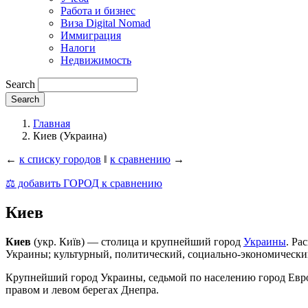
Работа и бизнес
Виза Digital Nomad
Иммиграция
Налоги
Недвижимость
Search
Главная
Киев (Украина)
←
к списку городов
‖
к сравнению
→
⚖️ добавить ГОРОД к сравнению
Киев
Киев
(укр. Київ) — столица и крупнейший город
Украины
. Ра
Украины; культурный, политический, социально-экономически
Крупнейший город Украины, седьмой по населению город Европы
правом и левом берегах Днепра.