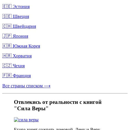
🇪🇪 Эстония
🇸🇪 Швеция
🇨🇭 Швейцария
🇯🇵 Япония
🇰🇷 Южная Корея
🇭🇷 Хорватия
🇨🇿 Чехия
🇫🇷 Франция
Все страны списком ⟶
Отвлекись от реальности с книгой
"Сила Веры"
Егора хочет сожрать домовой. Лену и Веру