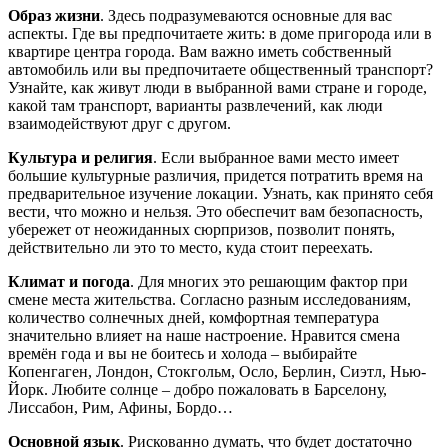
Образ жизни
. Здесь подразумеваются основные для вас
аспекты. Где вы предпочитаете жить: в доме пригорода или в
квартире центра города. Вам важно иметь собственный
автомобиль или вы предпочитаете общественный транспорт?
Узнайте, как живут люди в выбранной вами стране и городе,
какой там транспорт, варианты развлечений, как люди
взаимодействуют друг с другом.
Культура и религия
. Если выбранное вами место имеет
большие культурные различия, придется потратить время на
предварительное изучение локации. Узнать, как принято себя
вести, что можно и нельзя. Это обеспечит вам безопасность,
убережет от неожиданных сюрпризов, позволит понять,
действительно ли это то место, куда стоит переехать.
Климат и погода
. Для многих это решающим фактор при
смене места жительства. Согласно разным исследованиям,
количество солнечных дней, комфортная температура
значительно влияет на наше настроение. Нравится смена
времён года и вы не боитесь и холода – выбирайте
Копенгаген, Лондон, Стокгольм, Осло, Берлин, Сиэтл, Нью-
Йорк. Любите солнце – добро пожаловать в Барселону,
Лиссабон, Рим, Афины, Бордо…
Основной язык
. Рискованно думать, что будет достаточно