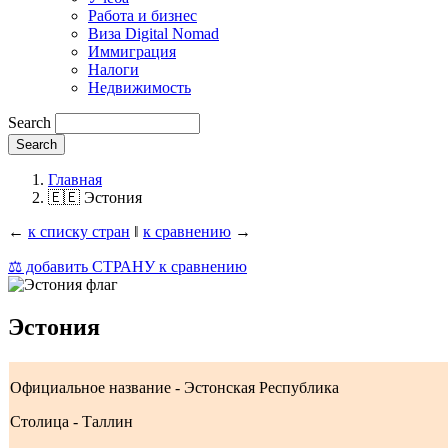
Работа и бизнес
Виза Digital Nomad
Иммиграция
Налоги
Недвижимость
Search
Главная
🇪🇪 Эстония
←
к списку стран
‖
к сравнению
→
⚖️ добавить СТРАНУ к сравнению
Эстония
Официальное название - Эстонская Республика
Столица - Таллин