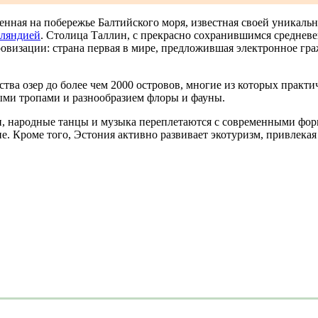
женная на побережье Балтийского моря, известная своей уникаль
ляндией
. Столица Таллин, с прекрасно сохранившимся средневе
овизации: страна первая в мире, предложившая электронное гр
тва озер до более чем 2000 островов, многие из которых практ
ыми тропами и разнообразием флоры и фауны.
, народные танцы и музыка переплетаются с современными форм
ие. Кроме того, Эстония активно развивает экотуризм, привлека