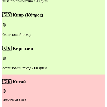
виза по прибытию / 90 дней
🇨🇾
Кипр
(Κύπρος)
🟢
безвизовый въезд
​🇰🇬
Киргизия
🟢
безвизовый въезд / 60 дней
​🇨🇳
Китай
🔴
требуется виза