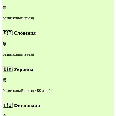
🟢
безвизовый въезд
🇸🇮
Словения
🟢
безвизовый въезд
🇺🇦
Украина
🟢
безвизовый въезд / 90 дней
🇫🇮
Финляндия