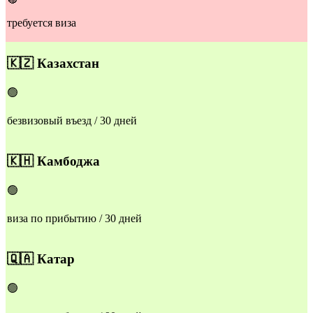
требуется виза
​🇰🇿
Казахстан
🟢
безвизовый въезд / 30 дней
​🇰🇭
Камбоджа
🟢
виза по прибытию / 30 дней
​🇶🇦
Катар
🟢