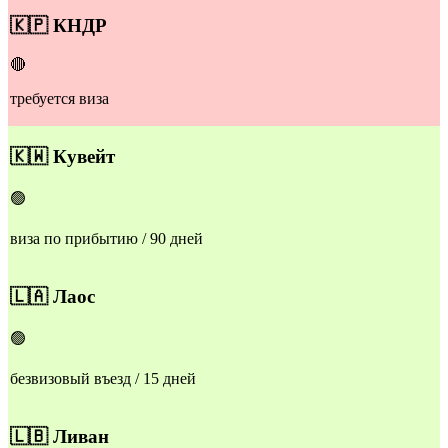
​🇰🇵
КНДР
🔴
требуется виза
​🇰🇼
Кувейт
🟢
виза по прибытию / 90 дней
​​🇱🇦
Лаос
🟢
безвизовый въезд / 15 дней
​​🇱🇧
Ливан