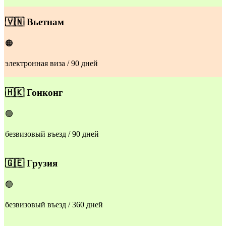
🇻🇳
Вьетнам
🟠
электронная виза / 90 дней
🇭🇰
Гонконг
🟢
безвизовый въезд / 90 дней
🇬🇪
Грузия
🟢
безвизовый въезд / 360 дней