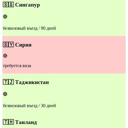
🇸🇬
Сингапур
🟢
безвизовый въезд / 90 дней
​🇸🇾
Сирия
🔴
требуется виза
​🇹🇯
Таджикистан
🟢
безвизовый въезд / 30 дней
​🇹🇭
Таиланд