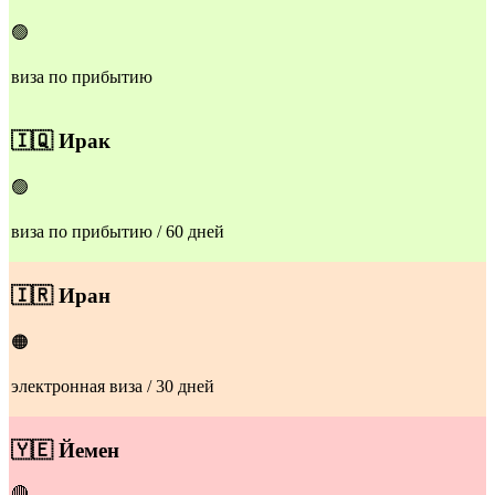
🟢
виза по прибытию
🇮🇶
Ирак
🟢
виза по прибытию / 60 дней
🇮🇷
Иран
🟠
электронная виза / 30 дней
​🇾🇪
Йемен
🔴