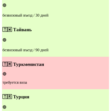
🟢
безвизовый въезд / 30 дней
🇹🇼
Тайвань
🟢
безвизовый въезд / 90 дней
​🇹🇲
Т
уркменистан
🔴
требуется виза
​🇹🇷
Турция
🟢