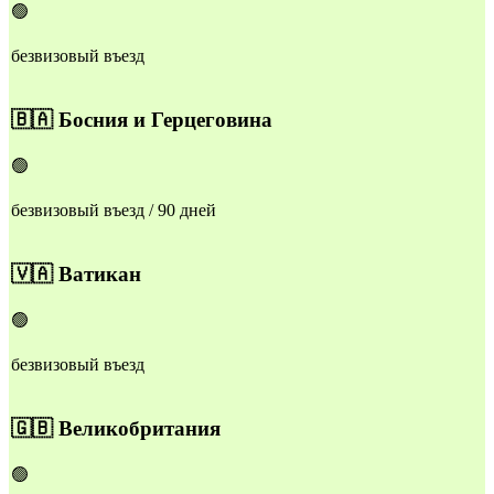
🟢
безвизовый въезд
🇧🇦
Босния и Герцеговина
🟢
безвизовый въезд / 90 дней
🇻🇦
Ватикан
🟢
безвизовый въезд
🇬🇧
Великобритания
🟢