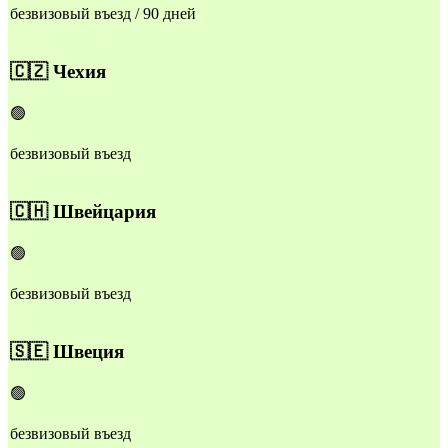
безвизовый въезд / 90 дней
🇨🇿
Чехия
🟢
безвизовый въезд
🇨🇭
Швейцария
🟢
безвизовый въезд
🇸🇪
Швеция
🟢
безвизовый въезд