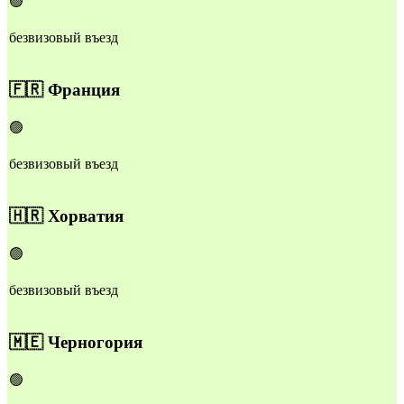
🟢
безвизовый въезд
🇫🇷
Франция
🟢
безвизовый въезд
🇭🇷
Хорватия
🟢
безвизовый въезд
🇲🇪
Черногория
🟢