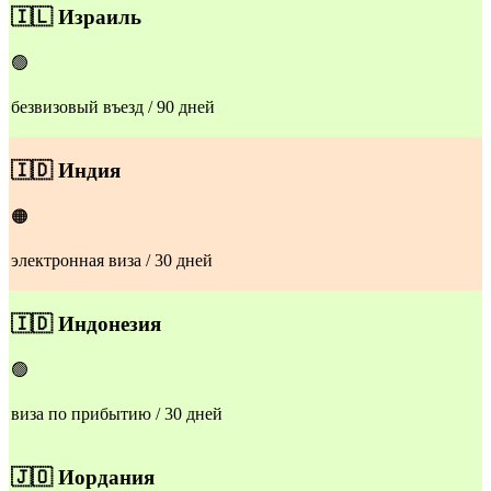
🇮🇱
Израиль
🟢
безвизовый въезд / 90 дней
🇮🇩
Индия
🟠
электронная виза / 30 дней
🇮🇩
Индонезия
🟢
виза по прибытию / 30 дней
🇯🇴
Иордания