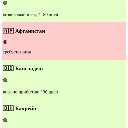
🟢
безвизовый въезд / 180 дней
🇦🇫
Афганистан
🔴
требуется виза
🇧🇩
Бангладеш
🟢
виза по прибытию / 30 дней
🇧🇭
Бахрейн
🟢