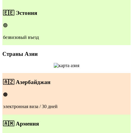
🇪🇪
Эстония
🟢
безвизовый въезд
Страны Азии
🇦🇿
Азербайджан
🟠
электронная виза / 30 дней
🇦🇲
Армения