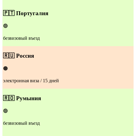
🇵🇹
Португалия
🟢
безвизовый въезд
🇷🇺
Россия
🟠
электронная виза / 15 дней
​🇷🇴​
Румыния
🟢
безвизовый въезд