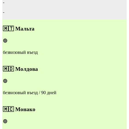
-
-
🇲🇹
Мальта
🟢
безвизовый въезд
🇲🇩
Молдова
🟢
безвизовый въезд / 90 дней
🇲🇨
Монако
🟢