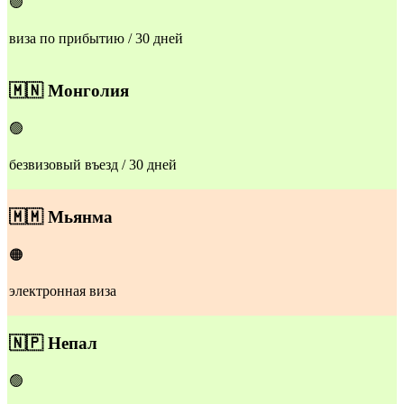
🟢
виза по прибытию / 30 дней
​​🇲🇳
Монголия
🟢
безвизовый въезд / 30 дней
​​🇲🇲
Мьянма
🟠
электронная виза
​​🇳🇵
Непал
🟢