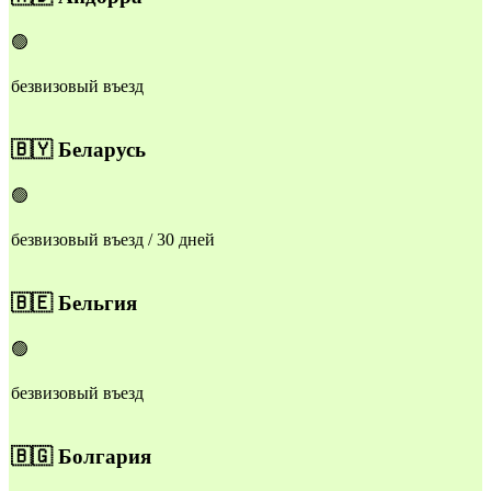
🟢
безвизовый въезд
🇧🇾
Беларусь
🟢
безвизовый въезд / 30 дней
🇧🇪
Бельгия
🟢
безвизовый въезд
🇧🇬
Болгария