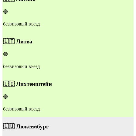
🟢
безвизовый въезд
🇱🇹
Литва
🟢
безвизовый въезд
🇱🇮
Лихтенштейн
🟢
безвизовый въезд
🇱🇺
Люксембург