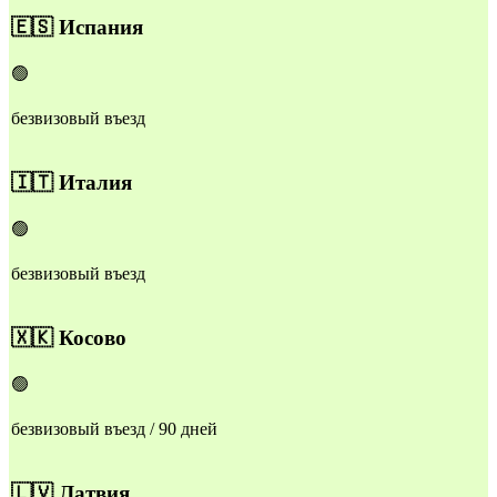
🇪🇸
Испания
🟢
безвизовый въезд
🇮🇹
Италия
🟢
безвизовый въезд
🇽🇰
Косово
🟢
безвизовый въезд / 90 дней
🇱🇻
Латвия