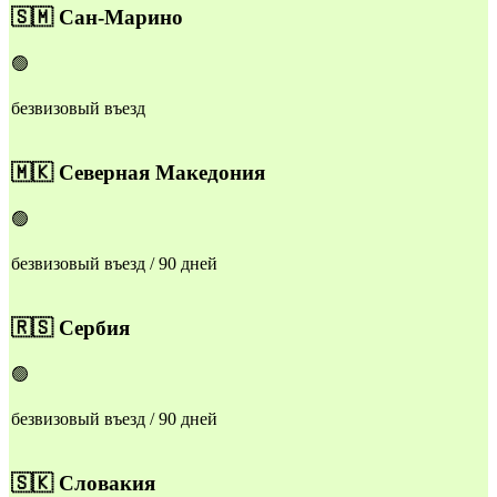
🇸🇲
Сан-Марино
🟢
безвизовый въезд
🇲🇰
Северная Македония
🟢
безвизовый въезд / 90 дней
🇷🇸
Сербия
🟢
безвизовый въезд / 90 дней
🇸🇰
Словакия