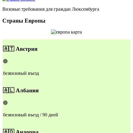
Визовые требования для граждан Люксембурга
Страны Европы
​🇦🇹
Австрия
🟢
безвизовый въезд
🇦🇱
Албания
🟢
безвизовый въезд / 90 дней
🇦🇩
Андорра