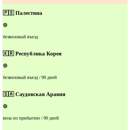
🇵🇸
Палестина
🟢
безвизовый въезд
​🇰🇷
Республика Корея
🟢
безвизовый въезд / 90 дней
🇸🇦
Саудовская Аравия
🟢
виза по прибытию / 90 дней