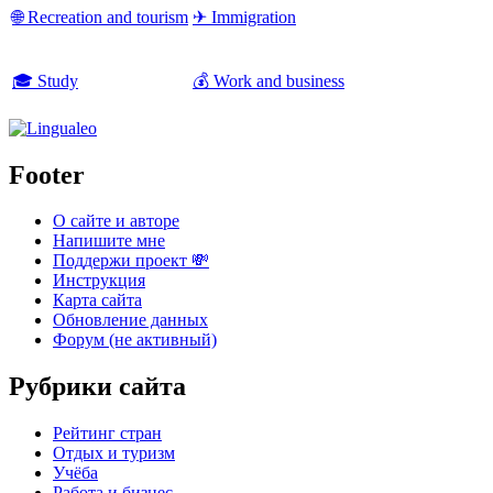
🌐 Recreation and tourism
✈ Immigration
🎓 Study
💰 Work and business
Footer
О сайте и авторе
Напишите мне
Поддержи проект 💸
Инструкция
Карта сайта
Обновление данных
Форум (не активный)
Рубрики сайта
Рейтинг стран
Отдых и туризм
Учёба
Работа и бизнес