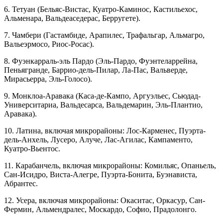
6. Тетуан (Бельяс-Вистас, Куатро-Каминос, Кастильехос,
Альменара, Вальдеаседерас, Берругете).
7. Чамбери (Гастамбиде, Арапилес, Трафальгар, Альмагро,
Вальеэрмосо, Риос-Росас).
8. Фуэнкарраль-эль Пардо (Эль-Пардо, Фуэнтеларрейна,
Пеньягранде, Баррио-дель-Пилар, Ла-Пас, Вальверде,
Мирасьерра, Эль-Голосо).
9. Монклоа-Аравака (Каса-де-Кампо, Аргуэльес, Сьюдад-
Университариа, Вальдесарса, Вальдемарин, Эль-Плантио,
Аравака).
10. Латина, включая микрорайоны: Лос-Карменес, Пуэрта-
дель-Анхель, Лусеро, Алуче, Лас-Агилас, Кампаменто,
Куатро-Вьентос.
11. Карабанчель, включая микрорайоны: Комильяс, Опаньель,
Сан-Исидро, Виста-Алегре, Пуэрта-Бонита, Буэнависта,
Абрантес.
12. Усера, включая микрорайоны: Окаситас, Оркасур, Сан-
Фермин, Альмендралес, Москардо, Софио, Прадолонго.