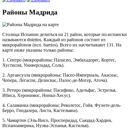
Районы Мадрида
Столица Испании делиться на 21 район, которые по-испански
называются distritos. Каждый из районов состоит из
микрорайонов (исп. barrios). Всего их насчитывают 131. На
карте ниже указаны только районы:
1. Сентро (микрорайоны: Паласио, Эмбахадорес, Кортес,
Хустисия, Универсидад, Соль).
2. Аргансуэла (микрорайоны: Пасео-Империаль, Акасиас,
Чопера, Легаспи, Делисиас, Палос-де-Могер, Аточа).
3. Ретиро (микрорайоны: Пасифико, Адельфас, Эстрелья,
Ибиса, Херонимос, Ниньо-Хесус).
4. Саламанка (микрорайоны: Реколетос, Гойя, Фуэнте-дель-
Берро, Гиндалера, Листа, Кастельяна).
5. Чамартин (Эль-Висо, Просперидад, Сьюдад-Хардин,
Испаноамерика, Нуэва-Эспанья, Кастилья).