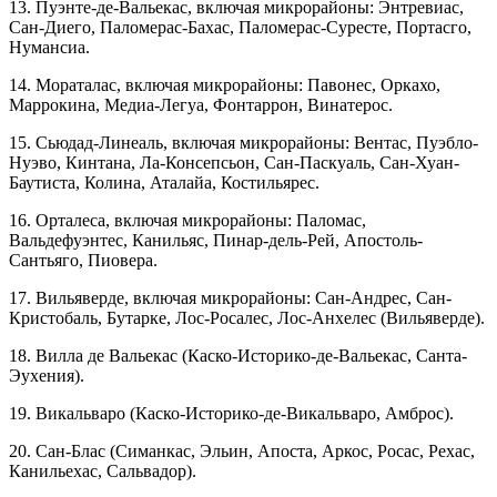
13. Пуэнте-де-Вальекас, включая микрорайоны: Энтревиас,
Сан-Диего, Паломерас-Бахас, Паломерас-Суресте, Портасго,
Нумансиа.
14. Мораталас, включая микрорайоны: Павонес, Оркахо,
Маррокина, Медиа-Легуа, Фонтаррон, Винатерос.
15. Сьюдад-Линеаль, включая микрорайоны: Вентас, Пуэбло-
Нуэво, Кинтана, Ла-Консепсьон, Сан-Паскуаль, Сан-Хуан-
Баутиста, Колина, Аталайа, Костильярес.
16. Орталеса, включая микрорайоны: Паломас,
Вальдефуэнтес, Канильяс, Пинар-дель-Рей, Апостоль-
Сантьяго, Пиовера.
17. Вильяверде, включая микрорайоны: Сан-Андрес, Сан-
Кристобаль, Бутарке, Лос-Росалес, Лос-Анхелес (Вильяверде).
18. Вилла де Вальекас (Каско-Историко-де-Вальекас, Санта-
Эухения).
19. Викальваро (Каско-Историко-де-Викальваро, Амброс).
20. Сан-Блас (Симанкас, Эльин, Апоста, Аркос, Росас, Рехас,
Канильехас, Сальвадор).