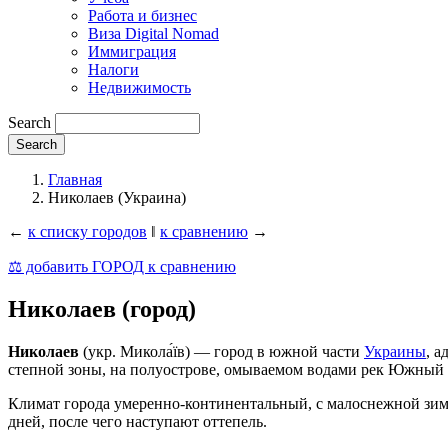
Работа и бизнес
Виза Digital Nomad
Иммиграция
Налоги
Недвижимость
Search
Главная
Николаев (Украина)
←
к списку городов
‖
к сравнению
→
⚖️ добавить ГОРОД к сравнению
Николаев (город)
Николаев
(укр. Микола́їв) — город в южной части
Украины
, 
степной зоны, на полуострове, омываемом водами рек Южный 
Климат города умеренно-континентальный, с малоснежной зимо
дней, после чего наступают оттепель.