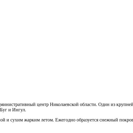
административный центр Николаевской области. Один из крупне
Буг и Ингул.
й и сухим жарким летом. Ежегодно образуется снежный покров в