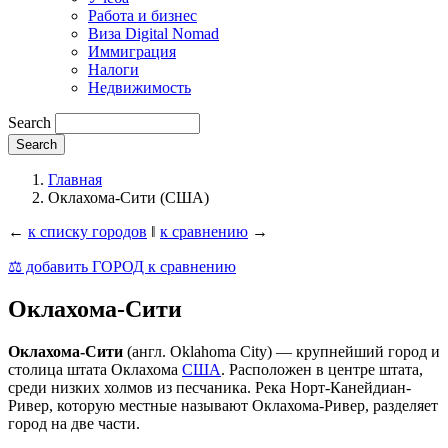
Работа и бизнес
Виза Digital Nomad
Иммиграция
Налоги
Недвижимость
Search
Главная
Оклахома-Сити (США)
←
к списку городов
‖
к сравнению
→
⚖️ добавить ГОРОД к сравнению
Оклахома-Сити
Оклахома-Сити
(англ. Oklahoma City) — крупнейший город и
столица штата Оклахома
США
. Расположен в центре штата,
среди низких холмов из песчаника. Река Норт-Канейдиан-
Ривер, которую местные называют Оклахома-Ривер, разделяет
город на две части.