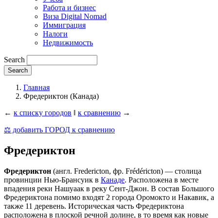
Работа и бизнес
Виза Digital Nomad
Иммиграция
Налоги
Недвижимость
Search
Главная
Фредериктон (Канада)
←
к списку городов
‖
к сравнению
→
⚖️ добавить ГОРОД к сравнению
Фредериктон
Фредериктон
(англ. Fredericton, фр. Frédéricton) — столица
провинции Нью-Брансуик в
Канаде
. Расположена в месте
впадения реки Нашуаак в реку Сент-Джон. В состав Большого
Фредериктона помимо входят 2 города Оромокто и Накавик, а
также 11 деревень. Историческая часть Фредериктона
расположена в плоской речной долине, в то время как новые