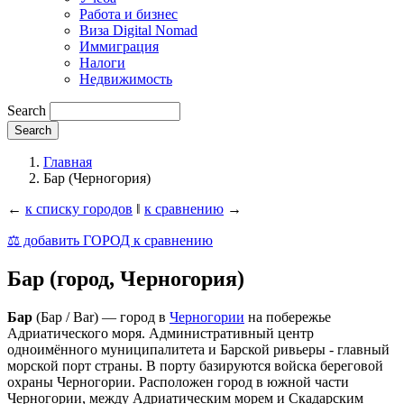
Работа и бизнес
Виза Digital Nomad
Иммиграция
Налоги
Недвижимость
Search
Главная
Бар (Черногория)
←
к списку городов
‖
к сравнению
→
⚖️ добавить ГОРОД к сравнению
Бар (город, Черногория)
Бар
(Бар / Bar) — город в
Черногории
на побережье
Адриатического моря. Административный центр
одноимённого муниципалитета и Барской ривьеры - главный
морской порт страны. В порту базируются войска береговой
охраны Черногории. Расположен город в южной части
Черногории, между Адриатическим морем и Скадарским