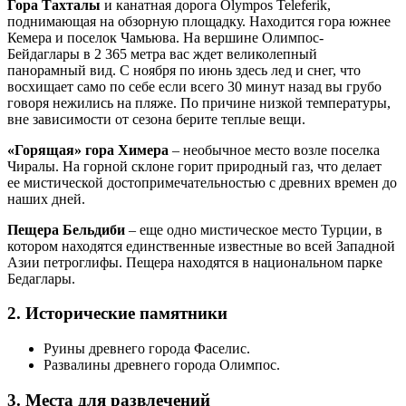
Гора Тахталы
и канатная дорога Olympos Teleferik,
поднимающая на обзорную площадку. Находится гора южнее
Кемера и поселок Чамьюва. На вершине Олимпос-
Бейдаглары в 2 365 метра вас ждет великолепный
панорамный вид. С ноября по июнь здесь лед и снег, что
восхищает само по себе если всего 30 минут назад вы грубо
говоря нежились на пляже. По причине низкой температуры,
вне зависимости от сезона берите теплые вещи.
«Горящая» гора Химера
– необычное место возле поселка
Чиралы. На горной склоне горит природный газ, что делает
ее мистической достопримечательностью с древних времен до
наших дней.
Пещера Бельдиби
– еще одно мистическое место Турции, в
котором находятся единственные известные во всей Западной
Азии петроглифы. Пещера находятся в национальном парке
Бедаглары.
2. Исторические памятники
Руины древнего города Фаселис.
Развалины древнего города Олимпос.
3. Места для развлечений