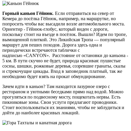
Горный каньон Гёйнюк
. Если отправиться на север от
Кемера до посёлка Гёйнюк, например, на маршрутке, но
попросить чтобы вас высадили возле автомобильного моста.
Ориентир - Гёйнюк-глобус, который виден с дороги,
поскольку стоит на въезде в посёлок. Вышли? Идем по тропе,
вымощенной плиткой. Это Ликийская Тропа — популярный
маршрут для пеших походов. Дорога здесь одна и
периодически встречаются таблички с
надписью «CANYON». Расстояние от остановки до каньона -
5 км. В пути скучно не будет, природа красивая: пушистые
сосны, шишки, рожковые деревья, созревшие гранаты, скалы
и стрекочущие цикады. Вход в заповедник платный, так же
необходимо будет взять на прокат обмундирование.
Зачем идти в каньон? Там находится лазурное озеро с
рестораном и уютными беседками прямо над водой. Можно
прогуляться по подвесному мосту, пощекотать нервы. Есть
пикниковые зоны. Свои услуги предлагают проводники.
Стоит воспользоваться их знаниями, чтобы не заблудиться и
дойти до наиболее красивых локаций.