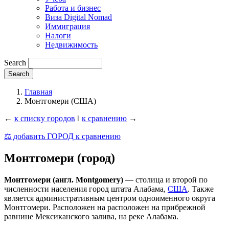
Работа и бизнес
Виза Digital Nomad
Иммиграция
Налоги
Недвижимость
Search
Главная
Монтгомери (США)
←
к списку городов
‖
к сравнению
→
⚖️ добавить ГОРОД к сравнению
Монтгомери (город)
Монтгомери (англ. Montgomery)
— столица и второй по
численности населения город штата Алабама,
США
. Также
является административным центром одноименного округа
Монтгомери. Расположен на расположен на прибрежной
равнине Мексиканского залива, на реке Алабама.