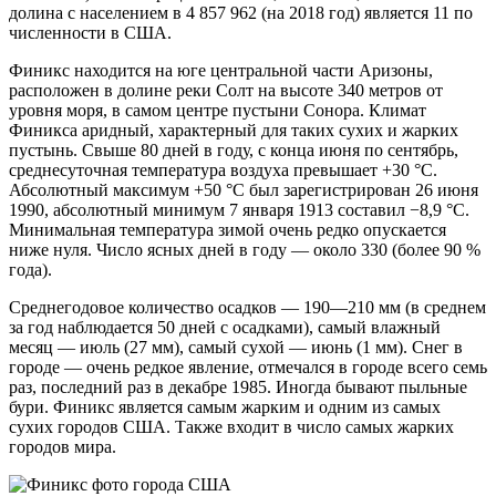
долина с населением в 4 857 962 (на 2018 год) является 11 по
численности в США.
Финикс находится на юге центральной части Аризоны,
расположен в долине реки Солт на высоте 340 метров от
уровня моря, в самом центре пустыни Сонора. Климат
Финикса аридный, характерный для таких сухих и жарких
пустынь. Свыше 80 дней в году, с конца июня по сентябрь,
среднесуточная температура воздуха превышает +30 °C.
Абсолютный максимум +50 °C был зарегистрирован 26 июня
1990, абсолютный минимум 7 января 1913 составил −8,9 °C.
Минимальная температура зимой очень редко опускается
ниже нуля. Число ясных дней в году — около 330 (более 90 %
года).
Среднегодовое количество осадков — 190—210 мм (в среднем
за год наблюдается 50 дней с осадками), самый влажный
месяц — июль (27 мм), самый сухой — июнь (1 мм). Снег в
городе — очень редкое явление, отмечался в городе всего семь
раз, последний раз в декабре 1985. Иногда бывают пыльные
бури. Финикс является самым жарким и одним из самых
сухих городов США. Также входит в число самых жарких
городов мира.