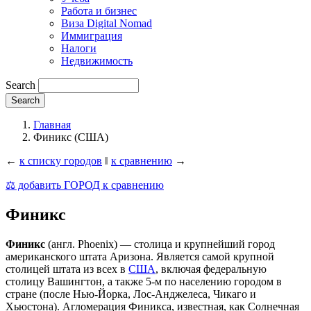
Работа и бизнес
Виза Digital Nomad
Иммиграция
Налоги
Недвижимость
Search
Главная
Финикс (США)
←
к списку городов
‖
к сравнению
→
⚖️ добавить ГОРОД к сравнению
Финикс
Финикс
(англ. Phoenix)
— столица и крупнейший город
американского штата Аризона. Является самой крупной
столицей штата из всех в
США
, включая федеральную
столицу Вашингтон, а также 5-м по населению городом в
стране (после Нью-Йорка, Лос-Анджелеса, Чикаго и
Хьюстона). Агломерация Финикса, известная, как Солнечная