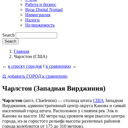
Работа и бизнес
Виза Digital Nomad
Иммиграция
Налоги
Недвижимость
Search
Главная
Чарлстон (США)
←
к списку городов
‖
к сравнению
→
⚖️ добавить ГОРОД к сравнению
Чарлстон (Западная Вирджиния)
Чарлстон
(англ. Charleston) — столица штата
США
Западная
Вирджиния, административный центр округа Канова и самый
населенный город штата. Расположен у слияния рек Элк и
Канова на высоте 182 метра над уровнем моря (высота центра
города, из-за гористого рельефа высоты различных районов
города колеблются от 175 до 310 метров).