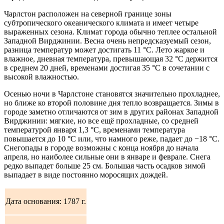
Чарлстон расположен на северной границе зоны
субтропического океанического климата и имеет четыре
выраженных сезона. Климат города обычно теплее остальной
Западной Вирджинии. Весна очень непредсказуемый сезон,
разница температур может достигать 11 °C. Лето жаркое и
влажное, дневная температура, превышающая 32 °C держится
в среднем 20 дней, временами достигая 35 °C в сочетании с
высокой влажностью.
Осенью ночи в Чарлстоне становятся значительно прохладнее,
но ближе ко второй половине дня тепло возвращается. Зимы в
городе заметно отличаются от зим в других районах Западной
Вирджинии: мягкие, но все ещё прохладные, со средней
температурой января 1,3 °C, временами температура
повышается до 10 °C или, что намного реже, падает до −18 °C.
Снегопады в городе возможны с конца ноября до начала
апреля, но наиболее сильные они в январе и феврале. Снега
редко выпадет больше 25 см. Большая часть осадков зимой
выпадает в виде постоянно моросящих дождей.
Дата основания: 1787 г.