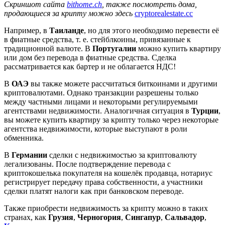
Скриншот сайта
bithome.ch
, также посмотреть дома,
продающиеся за крипту можно здесь
cryptorealestate.cc
Например, в
Таиланде
, но для этого необходимо перевести её
в фиатные средства, т. е. стейблкоины, привязанные к
традиционной валюте. В
Португалии
можно купить квартиру
или дом без перевода в фиатные средства. Сделка
рассматривается как бартер и не облагается НДС!
В
ОАЭ
вы также можете рассчитаться биткоинами и другими
криптовалютами. Однако транзакции разрешены только
между частными лицами и некоторыми регулируемыми
агентствами недвижимости. Аналогичная ситуация в
Турции
,
вы можете купить квартиру за крипту только через некоторые
агентства недвижимости, которые выступают в роли
обменника.
В
Германии
сделки с недвижимостью за криптовалюту
легализованы. После подтверждение перевода с
криптокошелька покупателя на кошелёк продавца, нотариус
регистрирует передачу права собственности, а участники
сделки платят налоги как при банковском переводе.
Также приобрести недвижимость за крипту можно в таких
странах, как
Грузия
,
Черногория
,
Сингапур
,
Сальвадор
,