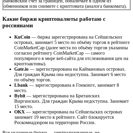
банковский счёт за границей, обналичьте в одном из
обменников или снимите с криптомата (аналога банкомата).
Какие биржи криптовалюты работаю с
россиянами
KuCoin
— биржа зарегистрирована на Сейшельских
островах, занимает 5 место по объёму торгов в рейтинге
CoinMarketCap (далее места по объёму торгов указанны
согласно рейтингу CoinMarketCap — самого
популярного в мире веб-сайта для отслеживания цен на
криптоактивы).
Gate.io
— зарегистрирована на Каймановых островах.
Для граждан Крыма она недоступна. Занимает 6 место
по объёму торгов.
Lbank
— зарегистрирована в Гонконге, занимает 8
место.
Bybit
— зарегистрирована на Британских
Виргинских. Для граждан Крыма недоступна. Занимает
15 место.
OKX
— зарегистрирована на Сейшельских островах
занимает 19 место в рейтинге. Сайт блокируется
Роскомнадзором на территории России.
Все указанные биржи — централизованные, не