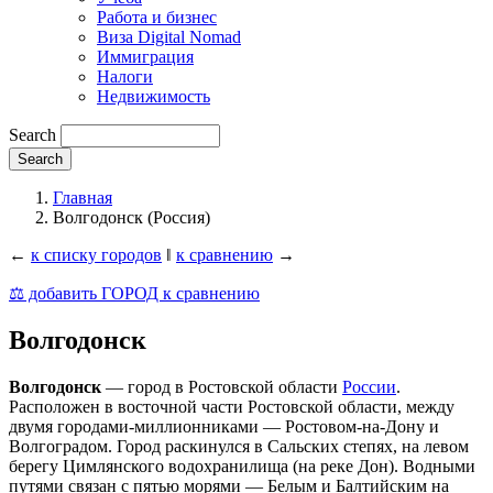
Работа и бизнес
Виза Digital Nomad
Иммиграция
Налоги
Недвижимость
Search
Главная
Волгодонск (Россия)
←
к списку городов
‖
к сравнению
→
⚖️ добавить ГОРОД к сравнению
Волгодонск
Волгодонск
— город в Ростовской области
России
.
Расположен в восточной части Ростовской области, между
двумя городами-миллионниками — Ростовом-на-Дону и
Волгоградом. Город раскинулся в Сальских степях, на левом
берегу Цимлянского водохранилища (на реке Дон). Водными
путями связан с пятью морями — Белым и Балтийским на