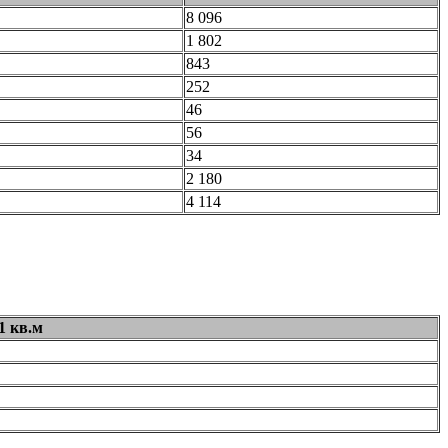
8 096
1 802
843
252
46
56
34
2 180
4 114
1 кв.м