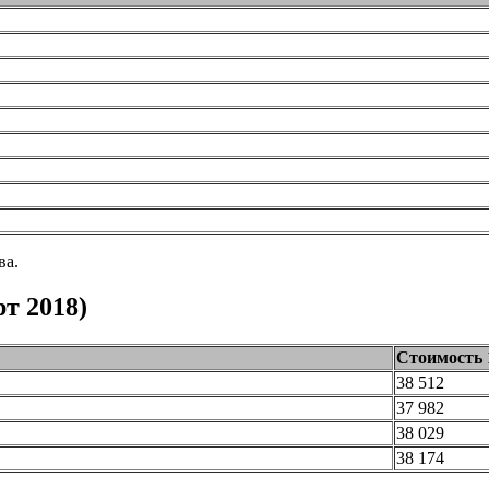
ва.
т 2018)
Стоимость 
38 512
37 982
38 029
38 174