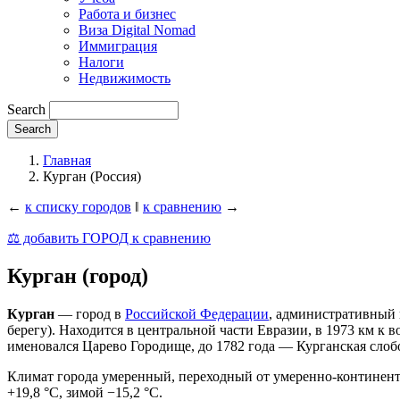
Работа и бизнес
Виза Digital Nomad
Иммиграция
Налоги
Недвижимость
Search
Главная
Курган (Россия)
←
к списку городов
‖
к сравнению
→
⚖️ добавить ГОРОД к сравнению
Курган (город)
Курган
— город в
Российской Федерации
, административный 
берегу). Находится в центральной части Евразии, в 1973 км к в
именовался Царево Городище, до 1782 года — Курганская слоб
Климат города умеренный, переходный от умеренно-континента
+19,8 °C, зимой −15,2 °C.