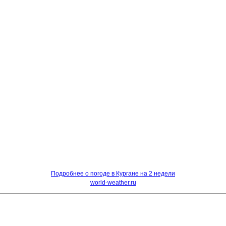
Подробнее о погоде в Кургане на 2 недели
world-weather.ru