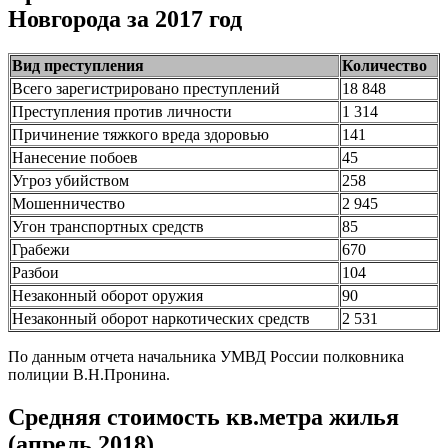
Новгорода за 2017 год
Вид преступления
Количество
Всего зарегистрировано преступлений
18 848
Преступления против личности
1 314
Причинение тяжкого вреда здоровью
141
Нанесение побоев
45
Угроз убийством
258
Мошенничество
2 945
Угон транспортных средств
85
Грабежи
670
Разбои
104
Незаконный оборот оружия
90
Незаконный оборот наркотических средств
2 531
По данным отчета начальника УМВД России полковника
полиции В.Н.Пронина.
Средняя стоимость кв.метра жилья
(апрель 2018)