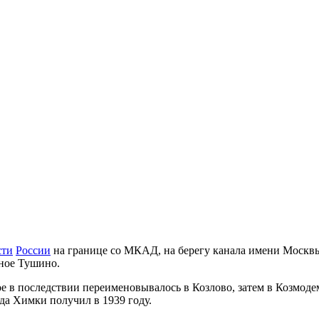
сти
России
на границе со МКАД, на берегу канала имени Москв
ное Тушино.
е в последствии переименовывалось в Козлово, затем в Козмодем
да Химки получил в 1939 году.