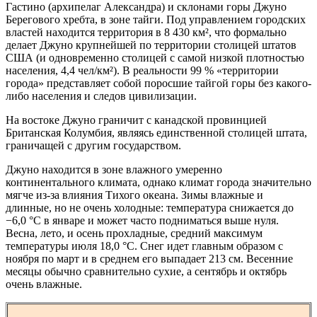
Гастино (архипелаг Александра) и склонами горы Джуно
Берегового хребта, в зоне тайги. Под управлением городских
властей находится территория в 8 430 км², что формально
делает Джуно крупнейшей по территории столицей штатов
США (и одновременно столицей с самой низкой плотностью
населения, 4,4 чел/км²). В реальности 99 % «территории
города» представляет собой поросшие тайгой горы без какого-
либо населения и следов цивилизации.
На востоке Джуно граничит с канадской провинцией
Британская Колумбия, являясь единственной столицей штата,
граничащей с другим государством.
Джуно находится в зоне влажного умеренно
континентального климата, однако климат города значительно
мягче из-за влияния Тихого океана. Зимы влажные и
длинные, но не очень холодные: температура снижается до
−6,0 °С в январе и может часто подниматься выше нуля.
Весна, лето, и осень прохладные, средний максимум
температуры июля 18,0 °С. Снег идет главным образом с
ноября по март и в среднем его выпадает 213 см. Весенние
месяцы обычно сравнительно сухие, а сентябрь и октябрь
очень влажные.