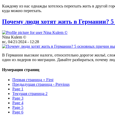
Каждому из нас однажды хотелось переехать жить в другой горо
куда можно переехать.
Почему люди хотят жить в Германии? 5
Nina Kulem ©️
вс, 04/21/2024 - 12:28
В Германии высокие налоги, относительно дорогое жильё, сло
один из лидеров по миграции. Давайте разбираться, почему лю
Нумерация страниц
Первая страница
« First
Предыдущая страница
‹ Previous
Page
1
Текущая страница
2
Page
3
Page
4
Page
5
Page
6