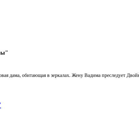
ры"
овая дама, обитающая в зеркалах. Жену Вадима преследует Двой
?