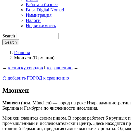
Работа и бизнес
Виза Digital Nomad
Иммиграция
Налоги
Недвижимость
Search
Главная
Мюнхен (Германия)
←
к списку городов
‖
к сравнению
→
⚖️ добавить ГОРОД к сравнению
Мюнхен
Мюнхен
(нем. München) — город на реке Изар, администрати
Берлина и Гамбурга по численности населения.
Мюнхен славится своим пивом. В городе работает 6 крупных 
промышленный и исследовательский центр. Здесь находятся пр
столицей Германии, предлагая самые высокие зарплаты. Однако