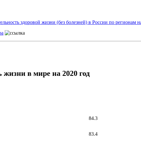
ность здоровой жизни (без болезней) в России по регионам на
ра
 жизни в мире на 2020 год
84.3
83.4