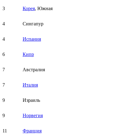
3
Корея
, Южная
4
Сингапур
4
Испания
6
Кипр
7
Австралия
7
Италия
9
Израиль
9
Норвегия
11
Франция