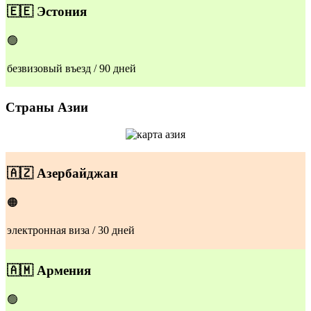
🇪🇪
Эстония
🟢
безвизовый въезд / 90 дней
Страны Азии
🇦🇿
Азербайджан
🟠
электронная виза / 30 дней
🇦🇲
Армения
🟢