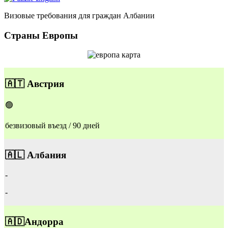
Визовые требования для граждан Албании
Страны Европы
​🇦🇹
Австрия
🟢
безвизовый въезд / 90 дней
🇦🇱
Албания
-
-
🇦🇩
Андорра