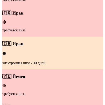
🇮🇶
Ирак
🔴
требуется виза
🇮🇷
Иран
🟠
электронная виза / 30 дней
​🇾🇪
Йемен
🔴
требуется виза