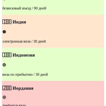
безвизовый въезд / 90 дней
🇮🇩
Индия
🟠
электронная виза / 30 дней
🇮🇩
Индонезия
🟢
виза по прибытию / 30 дней
🇯🇴
Иордания
🔴
требуется виза