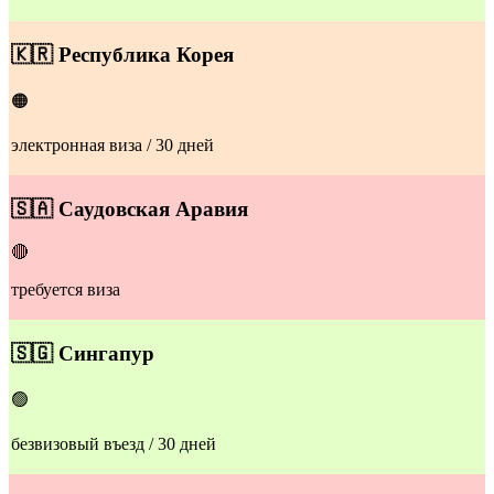
​🇰🇷
Республика Корея
🟠
электронная виза / 30 дней
🇸🇦
Саудовская Аравия
🔴
требуется виза
🇸🇬
Сингапур
🟢
безвизовый въезд / 30 дней