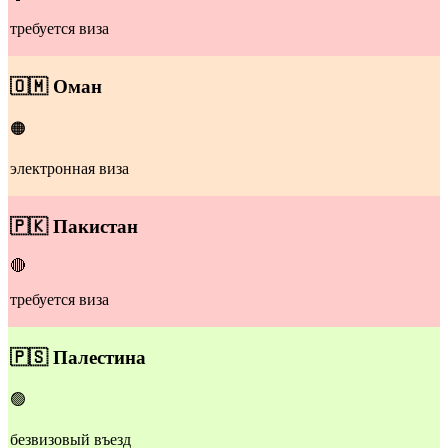
требуется виза
​​🇴🇲
Оман
🟠
электронная виза
🇵🇰
Пакистан
🔴
требуется виза
🇵🇸
Палестина
🟢
безвизовый въезд