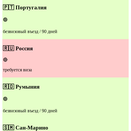
🇵🇹
Португалия
🟢
безвизовый въезд / 90 дней
🇷🇺
Россия
🔴
требуется виза
​🇷🇴​
Румыния
🟢
безвизовый въезд / 90 дней
🇸🇲
Сан-Марино