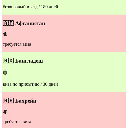
безвизовый въезд / 180 дней
🇦🇫
Афганистан
🔴
требуется виза
🇧🇩
Бангладеш
🟢
виза по прибытию / 30 дней
🇧🇭
Бахрейн
🔴
требуется виза