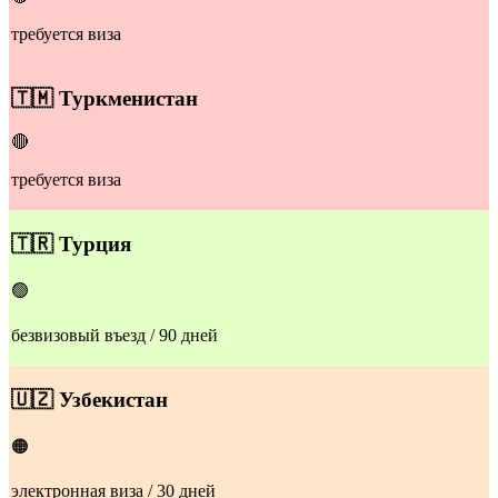
требуется виза
​🇹🇲
Туркменистан
🔴
требуется виза
​🇹🇷
Турция
🟢
безвизовый въезд / 90 дней
​🇺🇿
Узбекистан
🟠
электронная виза / 30 дней