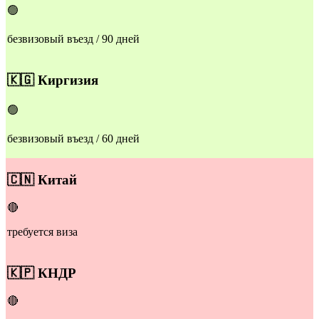
🟢
безвизовый въезд / 90 дней
​🇰🇬
Киргизия
🟢
безвизовый въезд / 60 дней
​🇨🇳
Китай
🔴
требуется виза
​🇰🇵
КНДР
🔴