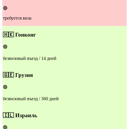
🔴
требуется виза
🇭🇰
Гонконг
🟢
безвизовый въезд / 14 дней
🇬🇪
Грузия
🟢
безвизовый въезд / 360 дней
🇮🇱
Израиль
🟢