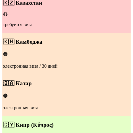
​🇰🇿
Казахстан
🔴
требуется виза
​🇰🇭
Камбоджа
🟠
электронная виза / 30 дней
​🇶🇦
Катар
🟠
электронная виза
🇨🇾
Кипр
(Κύπρος)