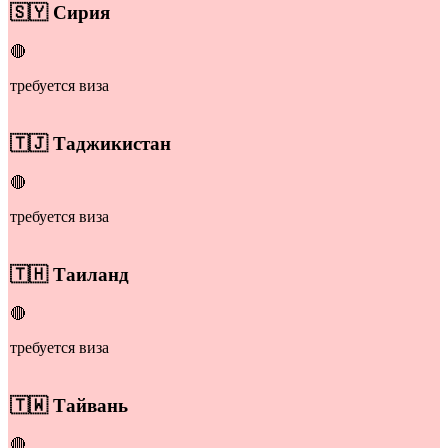
​🇸🇾
Сирия
🔴
требуется виза
​🇹🇯
Таджикистан
🔴
требуется виза
​🇹🇭
Таиланд
🔴
требуется виза
🇹🇼
Тайвань
🔴