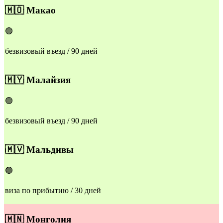
​​🇲🇴
Макао
🟢
безвизовый въезд / 90 дней
​​🇲🇾
Малайзия
🟢
безвизовый въезд / 90 дней
​​🇲🇻
Мальдивы
🟢
виза по прибытию / 30 дней
​​🇲🇳
Монголия