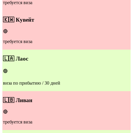
требуется виза
​🇰🇼
Кувейт
🔴
требуется виза
​​🇱🇦
Лаос
🟢
виза по прибытию / 30 дней
​​🇱🇧
Ливан
🔴
требуется виза