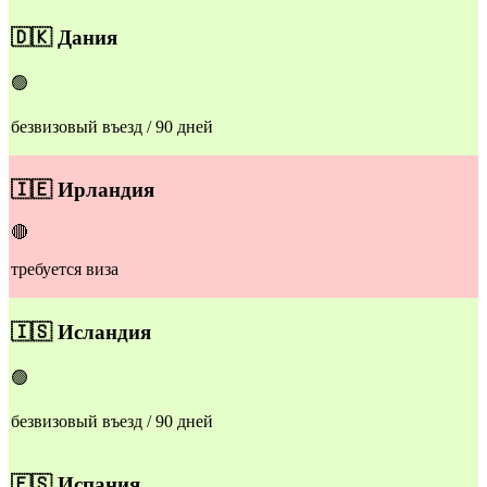
🇩🇰
Дания
🟢
безвизовый въезд / 90 дней
🇮🇪
Ирландия
🔴
требуется виза
🇮🇸
Исландия
🟢
безвизовый въезд / 90 дней
🇪🇸
Испания