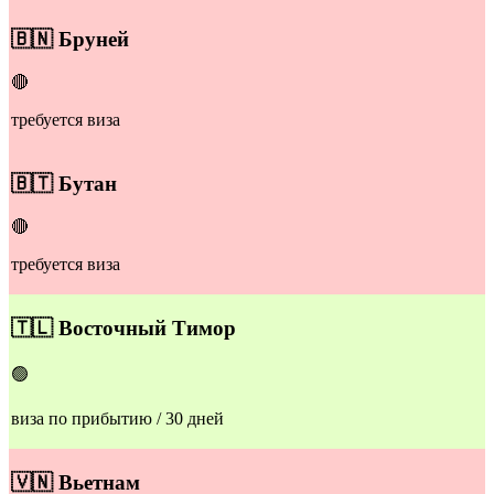
🇧🇳
Бруней
🔴
требуется виза
🇧🇹
Бутан
🔴
требуется виза
🇹🇱
Восточный Тимор
🟢
виза по прибытию / 30 дней
🇻🇳
Вьетнам