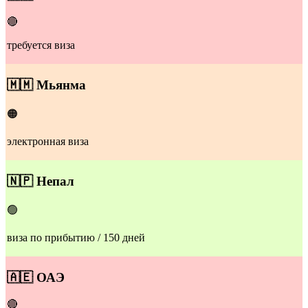
🔴
требуется виза
​​🇲🇲
Мьянма
🟠
электронная виза
​​🇳🇵
Непал
🟢
виза по прибытию / 150 дней
​​🇦🇪
ОАЭ
🔴