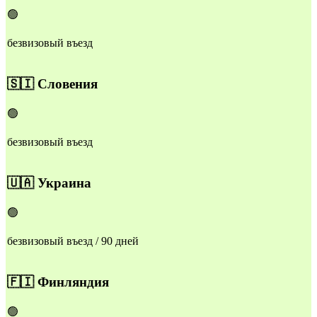
🟢
безвизовый въезд
🇸🇮
Словения
🟢
безвизовый въезд
🇺🇦
Украина
🟢
безвизовый въезд / 90 дней
🇫🇮
Финляндия
🟢