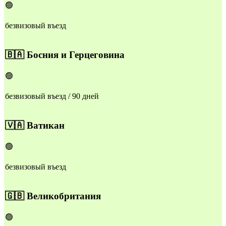
🟢
безвизовый въезд
🇧🇦
Босния и Герцеговина
🟢
безвизовый въезд / 90 дней
🇻🇦
Ватикан
🟢
безвизовый въезд
🇬🇧
Великобритания
🟢