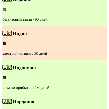
🟢
безвизовый въезд / 90 дней
🇮🇩
Индия
🟠
электронная виза / 30 дней
🇮🇩
Индонезия
🟢
виза по прибытию / 30 дней
🇯🇴
Иордания