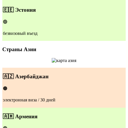
🇪🇪
Эстония
🟢
безвизовый въезд
Страны Азии
🇦🇿
Азербайджан
🟠
электронная виза / 30 дней
🇦🇲
Армения