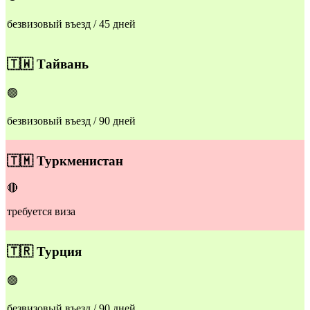
безвизовый въезд / 45 дней
🇹🇼
Тайвань
🟢
безвизовый въезд / 90 дней
​🇹🇲
Туркменистан
🔴
требуется виза
​🇹🇷
Турция
🟢
безвизовый въезд / 90 дней