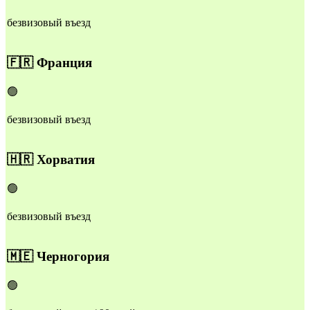
безвизовый въезд
🇫🇷
Франция
🟢
безвизовый въезд
🇭🇷
Хорватия
🟢
безвизовый въезд
🇲🇪
Черногория
🟢