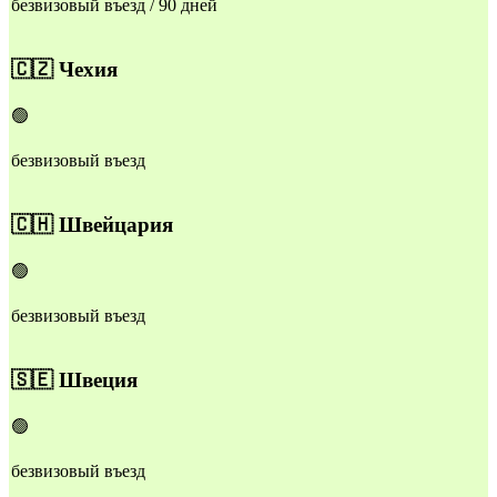
безвизовый въезд / 90 дней
🇨🇿
Чехия
🟢
безвизовый въезд
🇨🇭
Швейцария
🟢
безвизовый въезд
🇸🇪
Швеция
🟢
безвизовый въезд