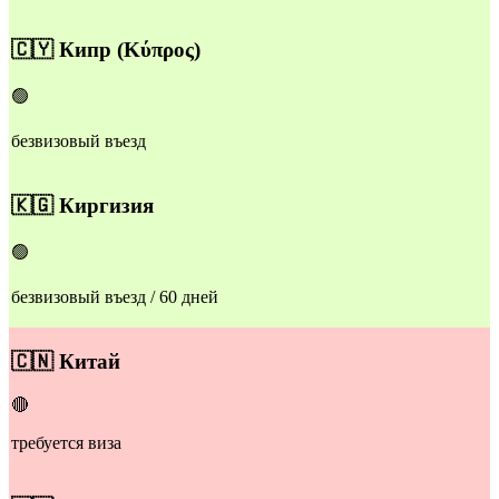
🇨🇾
Кипр
(Κύπρος)
🟢
безвизовый въезд
​🇰🇬
Киргизия
🟢
безвизовый въезд / 60 дней
​🇨🇳
Китай
🔴
требуется виза