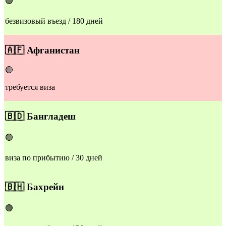
🟢
безвизовый въезд / 180 дней
🇦🇫
Афганистан
🔴
требуется виза
🇧🇩
Бангладеш
🟢
виза по прибытию / 30 дней
🇧🇭
Бахрейн
🟢