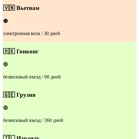
🇻🇳
Вьетнам
🟠
электронная виза / 30 дней
🇭🇰
Гонконг
🟢
безвизовый въезд / 90 дней
🇬🇪
Грузия
🟢
безвизовый въезд / 360 дней
🇮🇱
Израиль