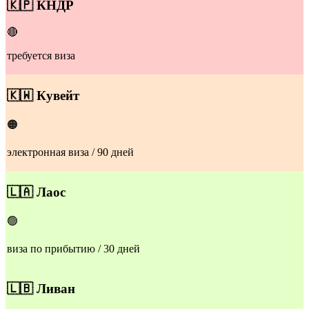
​🇰🇵
КНДР
🔴
требуется виза
​🇰🇼
Кувейт
🟠
электронная виза / 90 дней
​​🇱🇦
Лаос
🟢
виза по прибытию / 30 дней
​​🇱🇧
Ливан