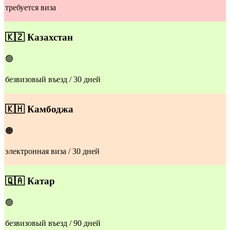
требуется виза
​🇰🇿
Казахстан
🟢
безвизовый въезд / 30 дней
​🇰🇭
Камбоджа
🟠
электронная виза / 30 дней
​🇶🇦
Катар
🟢
безвизовый въезд / 90 дней