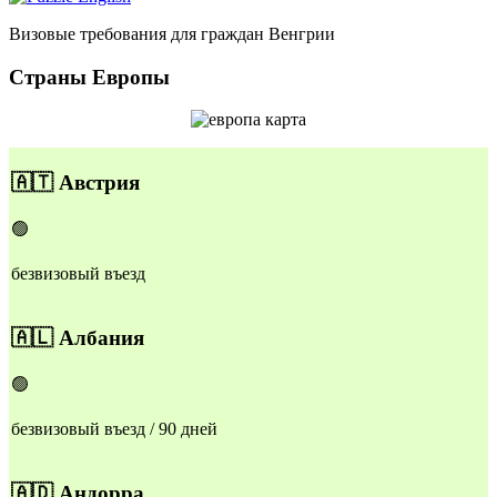
Визовые требования для граждан Венгрии
Страны Европы
​🇦🇹
Австрия
🟢
безвизовый въезд
🇦🇱
Албания
🟢
безвизовый въезд / 90 дней
🇦🇩
Андорра