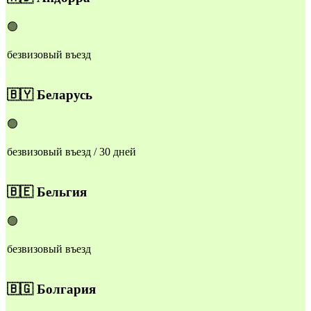
🟢
безвизовый въезд
🇧🇾
Беларусь
🟢
безвизовый въезд / 30 дней
🇧🇪
Бельгия
🟢
безвизовый въезд
🇧🇬
Болгария