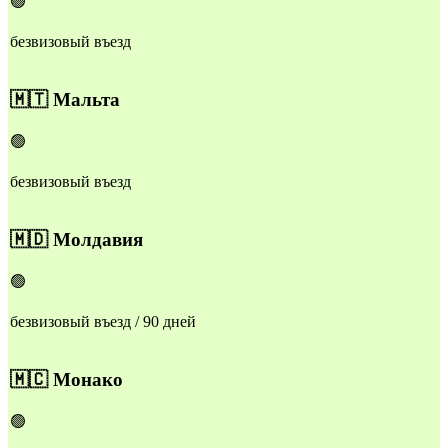
🟢
безвизовый въезд
🇲🇹
Мальта
🟢
безвизовый въезд
🇲🇩
Молдавия
🟢
безвизовый въезд / 90 дней
🇲🇨
Монако
🟢