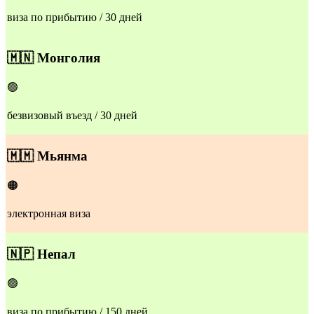
виза по прибытию / 30 дней
​​🇲🇳
Монголия
🟢
безвизовый въезд / 30 дней
​​🇲🇲
Мьянма
🟠
электронная виза
​​🇳🇵
Непал
🟢
виза по прибытию / 150 дней