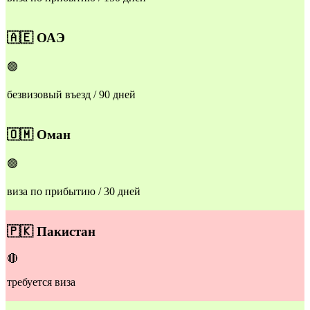
​​🇦🇪
ОАЭ
🟢
безвизовый въезд / 90 дней
​​🇴🇲
Оман
🟢
виза по прибытию / 30 дней
🇵🇰
Пакистан
🔴
требуется виза