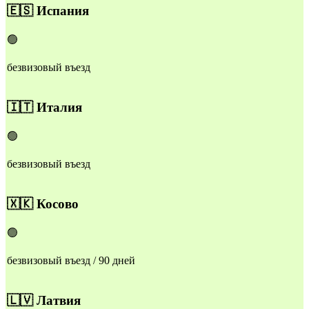
🇪🇸
Испания
🟢
безвизовый въезд
🇮🇹
Италия
🟢
безвизовый въезд
🇽🇰
Косово
🟢
безвизовый въезд / 90 дней
🇱🇻
Латвия