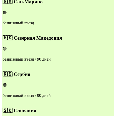
🇸🇲
Сан-Марино
🟢
безвизовый въезд
🇲🇰
Северная Македония
🟢
безвизовый въезд / 90 дней
🇷🇸
Сербия
🟢
безвизовый въезд / 90 дней
🇸🇰
Словакия