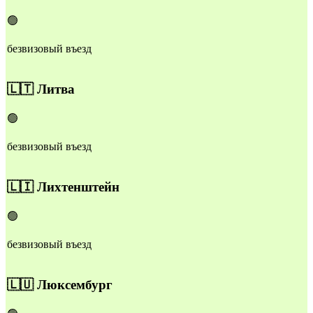
🟢
безвизовый въезд
🇱🇹
Литва
🟢
безвизовый въезд
🇱🇮
Лихтенштейн
🟢
безвизовый въезд
🇱🇺
Люксембург