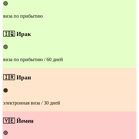
🟢
виза по прибытию
🇮🇶
Ирак
🟢
виза по прибытию / 60 дней
🇮🇷
Иран
🟠
электронная виза / 30 дней
​🇾🇪
Йемен
🔴