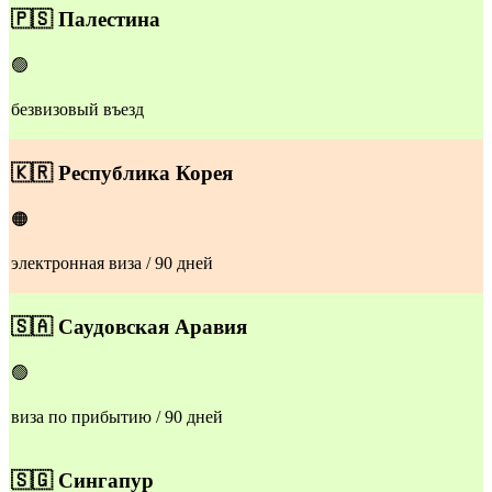
🇵🇸
Палестина
🟢
безвизовый въезд
​🇰🇷
Республика Корея
🟠
электронная виза / 90 дней
🇸🇦
Саудовская Аравия
🟢
виза по прибытию / 90 дней
🇸🇬
Сингапур