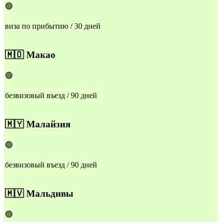
🟢
виза по прибытию / 30 дней
​​🇲🇴
Макао
🟢
безвизовый въезд / 90 дней
​​🇲🇾
Малайзия
🟢
безвизовый въезд / 90 дней
​​🇲🇻
Мальдивы
🟢