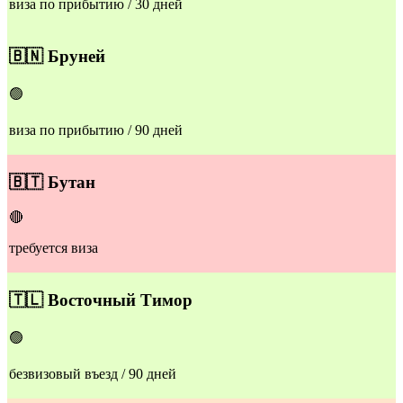
виза по прибытию / 30 дней
🇧🇳
Бруней
🟢
виза по прибытию / 90 дней
🇧🇹
Бутан
🔴
требуется виза
🇹🇱
Восточный Тимор
🟢
безвизовый въезд / 90 дней