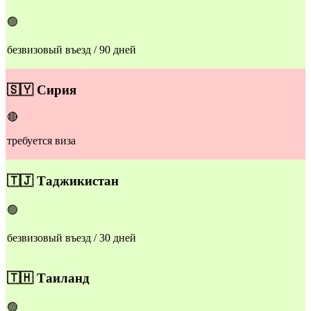
🟢
безвизовый въезд / 90 дней
​🇸🇾
Сирия
🔴
требуется виза
​🇹🇯
Таджикистан
🟢
безвизовый въезд / 30 дней
​🇹🇭
Таиланд
🟢