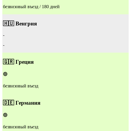
безвизовый въезд / 180 дней
🇭🇺
Венгрия
-
-
🇬🇷
Греция
🟢
безвизовый въезд
🇩🇪
Германия
🟢
безвизовый въезд