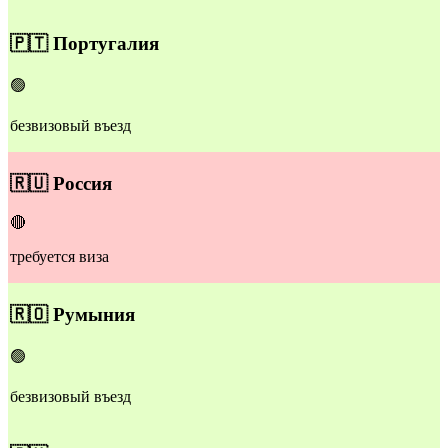
🇵🇹
Португалия
🟢
безвизовый въезд
🇷🇺
Россия
🔴
требуется виза
​🇷🇴​
Румыния
🟢
безвизовый въезд