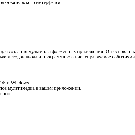
ользовательского интерфейса.
ля создания мультиплатформенных приложений. Он основан на б
ько методов ввода и программирование, управляемое событиями
cOS и Windows.
ипов мультимедиа в вашем приложении.
венно.