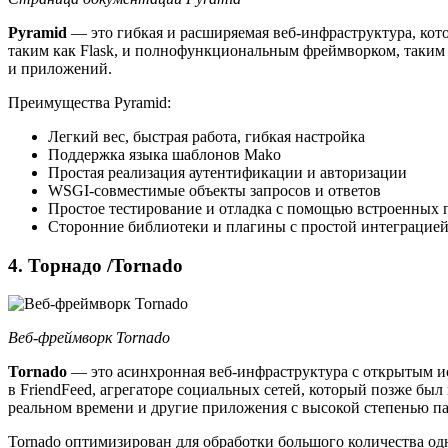
Pyramid
— это гибкая и расширяемая веб-инфраструктура, кот
таким как Flask, и полнофункциональным фреймворком, таким к
и приложений.
Преимущества Pyramid:
Легкий вес, быстрая работа, гибкая настройка
Поддержка языка шаблонов Mako
Простая реализация аутентификации и авторизации
WSGI-совместимые объекты запросов и ответов
Простое тестирование и отладка с помощью встроенных
Сторонние библиотеки и плагины с простой интеграцие
4. Торнадо /Tornado
Веб-фреймворк Tornado
Tornado
— это асинхронная веб-инфраструктура с открытым ис
в FriendFeed, агрегаторе социальных сетей, который позже бы
реальном времени и другие приложения с высокой степенью па
Tornado оптимизирован для обработки большого количества о