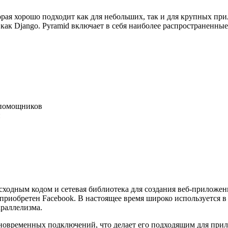
орая хорошо подходит как для небольших, так и для крупных пр
ак Django. Pyramid включает в себя наиболее распространенные
 помощников
й
ходным кодом и сетевая библиотека для создания веб-приложени
л приобретен Facebook. В настоящее время широко используется 
раллелизма.
дновременных подключений, что делает его подходящим для пр