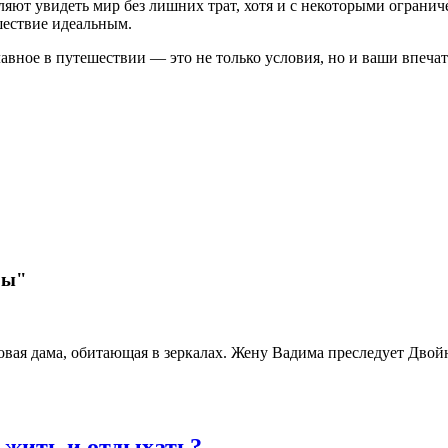
ют увидеть мир без лишних трат, хотя и с некоторыми огранич
шествие идеальным.
лавное в путешествии — это не только условия, но и ваши впеча
ры"
овая дама, обитающая в зеркалах. Жену Вадима преследует Двой
 жить и отдыхать?