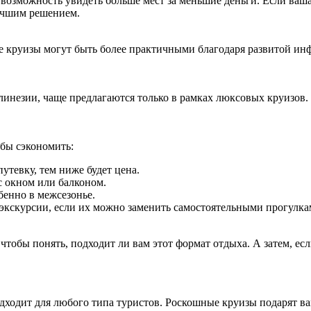
 возможность увидеть больше мест за меньшие деньги. Если ваш
лучшим решением.
ые круизы могут быть более практичными благодаря развитой ин
инезии, чаще предлагаются только в рамках люксовых круизов. Е
бы сэкономить:
утевку, тем ниже будет цена.
 окном или балконом.
бенно в межсезонье.
 экскурсии, если их можно заменить самостоятельными прогулка
чтобы понять, подходит ли вам этот формат отдыха. А затем, ес
ходит для любого типа туристов. Роскошные круизы подарят ва