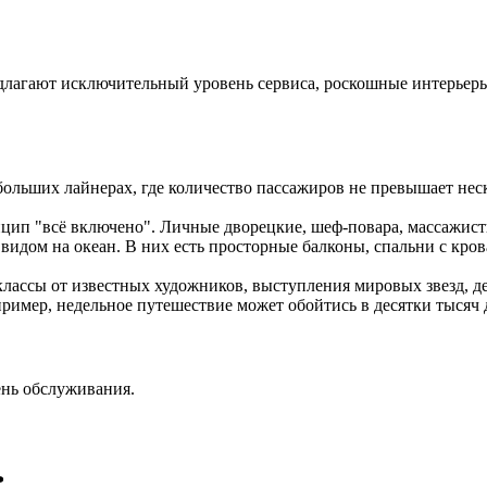
длагают исключительный уровень сервиса, роскошные интерьер
ебольших лайнерах, где количество пассажиров не превышает нес
инцип "всё включено". Личные дворецкие, шеф-повара, массажис
идом на океан. В них есть просторные балконы, спальни с крова
классы от известных художников, выступления мировых звезд, д
пример, недельное путешествие может обойтись в десятки тысяч 
ень обслуживания.
ь