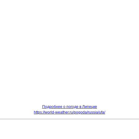
Подробнее о погоде в Липецке
https://world-weather.ru/pogoda/russia/ufa/