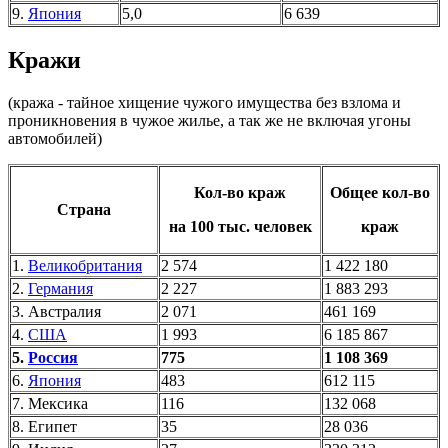
9.
Япония
5,0
6 639
Кражи
(кража - тайное хищение чужого имущества без взлома и
проникновения в чужое жилье, а так же не включая угоны
автомобилей)
Кол-во краж
Общее кол-во
Страна
на 100 тыс. человек
краж
1.
Великобритания
2 574
1 422 180
2.
Германия
2 227
1 883 293
3. Австралия
2 071
461 169
4.
США
1 993
6 185 867
5.
Россия
775
1 108 369
6.
Япония
483
612 115
7. Мексика
116
132 068
8. Египет
35
28 036