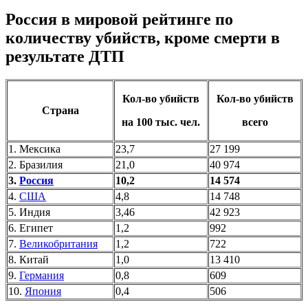
Россия в мировой рейтинге по
количеству убийств, кроме смерти в
результате ДТП
Кол-во убийств
Кол-во убийств
Страна
на 100 тыс. чел.
всего
1. Мексика
23,7
27 199
2. Бразилия
21,0
40 974
3.
Россия
10,2
14 574
4.
США
4,8
14 748
5. Индия
3,46
42 923
6. Египет
1,2
992
7.
Великобритания
1,2
722
8. Китай
1,0
13 410
9.
Германия
0,8
609
10.
Япония
0,4
506