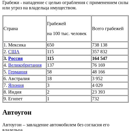
Грабежи - нападение с целью ограбления с применением силы
или угроз на владельца имуществом.
Грабежей
Страна
Всего грабежей
на 100 тыс. человек
1. Мексика
650
738 138
2.
США
115
357 832
3.
Россия
115
164 547
4.
Великобритания
137
76 169
5.
Германия
58
48 166
6. Австралия
18
3 952
7.
Япония
3
4 029
8. Индия
2
23 393
9. Египет
1
732
Автоугон
Автоугон – завладение автомобилем без согласия его
владельца.