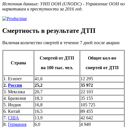
Источник данных: УНП ООН (UNODC) - Управление ООН по
наркотикам и преступности за 2016 год.
Смертность в результате ДТП
Включая количество смертей в течение 7 дней после аварии
Смертей от ДТП
Общее кол-во
Страна
на 100 тыс. чел.
смертей от ДТП
1. Египет
41,6
12 295
2.
Россия
25,2
35 972
3. Мексика
20,7
22 103
4. Бразилия
18,3
35 155
5. Индия
16,8
105 725
6. Китай
16,5
89 455
7.
США
13,9
42 642
8.
Германия
6,0
4 949