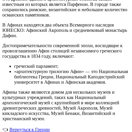
известным из которых является Парфенон. В городе также
сохранились римские, византийские и небольшое количество
османских памятников.
В Афинах находятся два объекта Всемирного наследия
ЮНЕСКО: Афинский Акрополь и средневековый монастырь
Дафни.
Достопримечательности современной эпохи, восходящие к
провозглашению Афин столицей независимого греческого
государства в 1834 году, включают:
греческий парламент;
«архитектурную трилогию Афин»
— это
Национальная
библиотека Греции, Национальный Каподистрийский
университет в Афинах и Афинская академия.
Афины также являются домом для нескольких музеев и
культурных учреждений, таких как Национальный
археологический музей с крупнейшей в мире коллекцией
древнегреческих древностей, Музей Акрополя, Музей
кикладского искусства, Музей Бенаки, Византийский и
христианский музеи.
👈
Вернуться к Греции