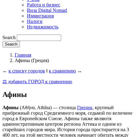
Работа и бизнес
Виза Digital Nomad
Иммиграция
Налоги
Недвижимость
Search
Главная
Афины (Греция)
←
к списку городов
‖
к сравнению
→
⚖️ добавить ГОРОД к сравнению
Афины
Афины
(Αθήνα, Athína) — столица
Греции
, крупный
прибрежный город Средиземного моря, седьмой по величине
город в Европейском Союзе. Афины также являютя
административным центром региона Аттика и одним из
старейших городов мира. История города простирается на 3
400 лет, на этой местности человек начинает обитать между