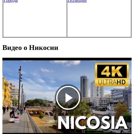
Города
Полиции
Видео о Никосии