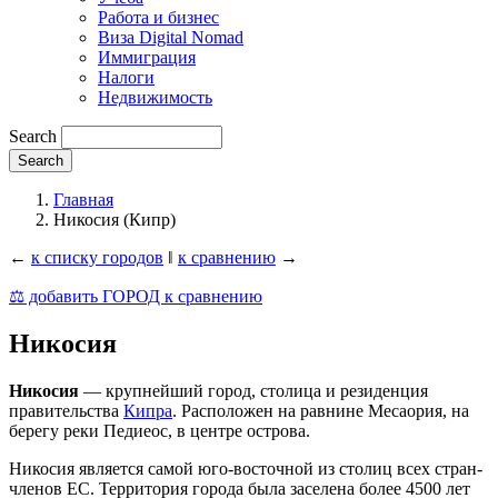
Работа и бизнес
Виза Digital Nomad
Иммиграция
Налоги
Недвижимость
Search
Главная
Никосия (Кипр)
←
к списку городов
‖
к сравнению
→
⚖️ добавить ГОРОД к сравнению
Никосия
Никосия
— крупнейший город, столица и резиденция
правительства
Кипра
. Расположен на равнине Месаория, на
берегу реки Педиеос, в центре острова.
Никосия является самой юго-восточной из столиц всех стран-
членов ЕС. Территория города была заселена более 4500 лет