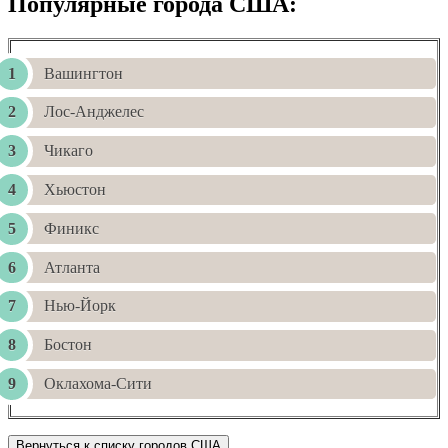
Популярные города США:
Вашингтон
Лос-Анджелес
Чикаго
Хьюстон
Финикс
Атланта
Нью-Йорк
Бостон
Оклахома-Сити
Вернуться к списку городов США