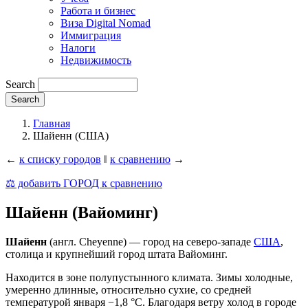
Работа и бизнес
Виза Digital Nomad
Иммиграция
Налоги
Недвижимость
Search
Главная
Шайенн (США)
←
к списку городов
‖
к сравнению
→
⚖️ добавить ГОРОД к сравнению
Шайенн (Вайоминг)
Шайенн
(англ. Cheyenne) — город на северо-западе
США
,
столица и крупнейший город штата Вайоминг.
Находится в зоне полупустынного климата. Зимы холодные,
умеренно длинные, относительно сухие, со средней
температурой января −1,8 °C. Благодаря ветру холод в городе