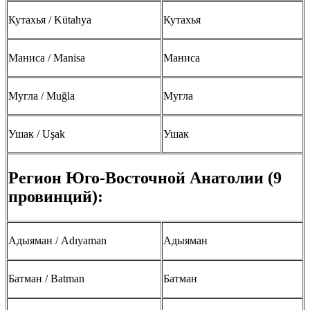
Кутахья / Kütahya
Кутахья
Маниса / Manisa
Маниса
Мугла / Muğla
Мугла
Ушак / Uşak
Ушак
Регион Юго-Восточной Анатолии (9
провинций):
Адыяман / Adıyaman
Адыяман
Батман / Batman
Батман