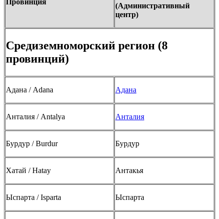
Провинция
(Админи
стратив
ный
центр)
Средиземноморский регион (8
провинций)
Адана / Adana
Адана
Анталия / Antalya
Анталия
Бурдур / Burdur
Бурдур
Хатай / Hatay
Антакья
Ыспарта / Isparta
Ыспарта