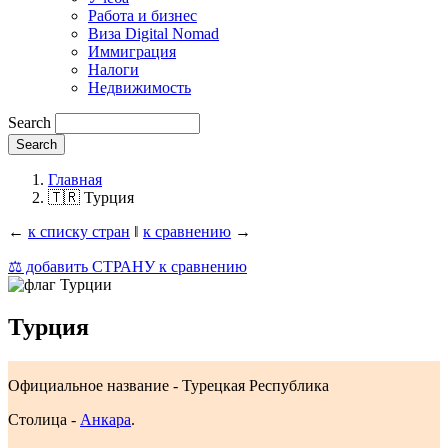
Работа и бизнес
Виза Digital Nomad
Иммиграция
Налоги
Недвижимость
Search
Главная
🇹🇷 Турция
←
к списку стран
‖
к сравнению
→
⚖️ добавить СТРАНУ к сравнению
Турция
Официальное название - Турецкая Республика
Столица -
Анкара
.