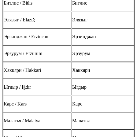
Битлис / Bitlis
Битлис
Элязыг / Elazığ
Элязыг
Эрзинджан / Erzincan
Эрзинджан
Эрзурум / Erzurum
Эрзурум
Хаккяри / Hakkari
Хаккяри
Ыгдыр / Iğdır
Ыгдыр
Карс / Kars
Карс
Малатья / Malatya
Малатья