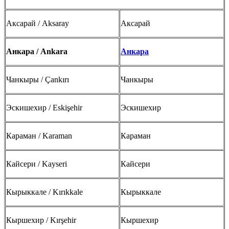
Аксарай / Aksaray
Аксарай
Анкара / Ankara
Анкара
Чанкыры / Çankırı
Чанкыры
Эскишехир / Eskişehir
Эскишехир
Караман / Karaman
Караман
Кайсери / Kayseri
Кайсери
Кырыккале / Kırıkkale
Кырыккале
Кыршехир / Kırşehir
Кыршехир