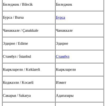
Биледжик / Bilecik
Биледжик
Бурса / Bursa
Бурса
Чанаккале / Çanakkale
Чанаккале
Эдирне / Edirne
Эдирне
Стамбул / İstanbul
Стамбул
Кыркларели / Kırklareli
Кыркларели
Коджаэли / Kocaeli
Измит
Сакарья / Sakarya
Адапазары