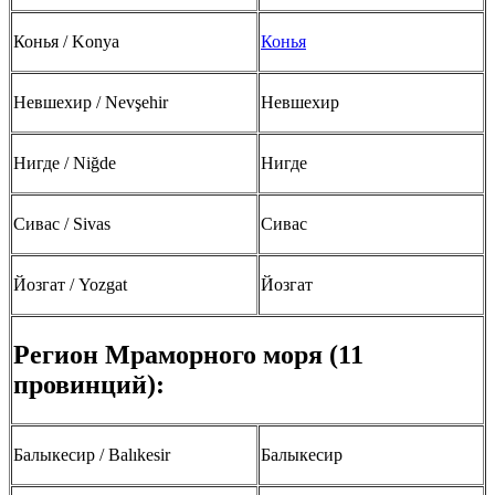
Конья / Konya
Конья
Невшехир / Nevşehir
Невшехир
Нигде / Niğde
Нигде
Сивас / Sivas
Сивас
Йозгат / Yozgat
Йозгат
Регион Мраморного моря (11
провинций):
Балыкесир / Balıkesir
Балыкесир