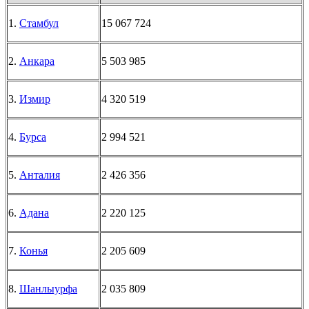
1.
Стамбул
15 067 724
2.
Анкара
5 503 985
3.
Измир
4 320 519
4.
Бурса
2 994 521
5.
Анталия
2 426 356
6.
Адана
2 220 125
7.
Конья
2 205 609
8.
Шанлыурфа
2 035 809