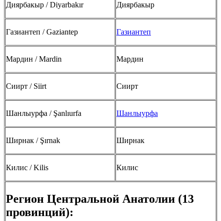
Диярбакыр / Diyarbakır
Диярбакыр
Газиантеп / Gaziantep
Газиантеп
Мардин / Mardin
Мардин
Сиирт / Siirt
Сиирт
Шанлыурфа / Şanlıurfa
Шанлыурфа
Ширнак / Şırnak
Ширнак
Килис / Kilis
Килис
Регион Центральной Анатолии (13
провинций):