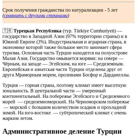
Срок получения гражданства по натурализации - 5 лет
(
сравнить с другими странами
)
🇹🇷
Турецкая Республика
(тур. Türkiye Cumhuriyeti) —
государство в Западной Азии (97% территории страны) и в
Южной Европе (3%). Индустриальная и аграрная страна, в
экономике которой также большое место занимает сфера
туризма. Основная часть Турции находится на полуострове
Малая Азия. Государство омывается морями: на севере —
Чёрным, на западе — Эгейским, на юге — Средиземным.
Европейская и азиатская части Турции отделены друг от
друга Мраморным морем, проливами Босфор и Дарданеллы.
Турция — горная страна, поэтому климат имеет высотную
зональность. В центральной части — умеренный
континентальный. На побережье Эгейского и Средиземного
морей — средиземноморский. На Черноморском побережье
— морской с большим количеством осадков и прохладной
зимой. На юго-востоке — субтропический климат с очень
жарким летом.
Административное деление Турции