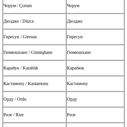
Чорум / Çorum
Чорум
Дюздже / Düzce
Дюздже
Гиресун / Giresun
Гиресун
Гюмюшхане / Gümüşhane
Гюмюшхане
Карабук / Karabük
Карабюк
Кастамону / Kastamonu
Кастамону
Орду / Ordu
Орду
Ризе / Rize
Ризе