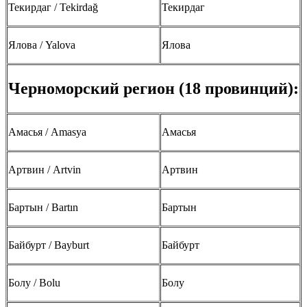
Текирдаг / Tekirdağ
Текирдаг
Ялова / Yalova
Ялова
Черноморский регион (18 провинций):
Амасья / Amasya
Амасья
Артвин / Artvin
Артвин
Бартын / Bartın
Бартын
Байбурт / Bayburt
Байбурт
Болу / Bolu
Болу