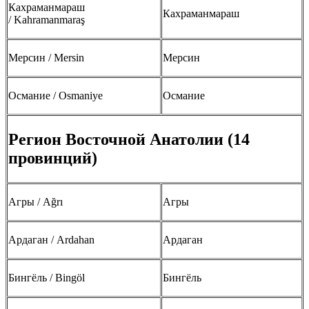
Кахраманмараш
Кахраманмараш
/ Kahramanmaraş
Мерсин / Mersin
Мерсин
Османие / Osmaniye
Османие
Регион Восточной Анатолии (14
провинций)
Агры / Ağrı
Агры
Ардаган / Ardahan
Ардаган
Бингёль / Bingöl
Бингёль