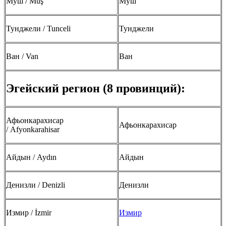
Муш / Muş
Муш
Тунджели / Tunceli
Тунджели
Ван / Van
Ван
Эгейский регион (8 провинций):
Афьонкарахисар
Афьонкарахисар
/ Afyonkarahisar
Айдын / Aydın
Айдын
Денизли / Denizli
Денизли
Измир / İzmir
Измир