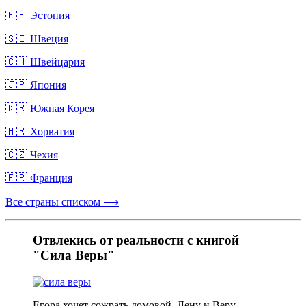
🇪🇪 Эстония
🇸🇪 Швеция
🇨🇭 Швейцария
🇯🇵 Япония
🇰🇷 Южная Корея
🇭🇷 Хорватия
🇨🇿 Чехия
🇫🇷 Франция
Все страны списком ⟶
Отвлекись от реальности с книгой
"Сила Веры"
Егора хочет сожрать домовой. Лену и Веру