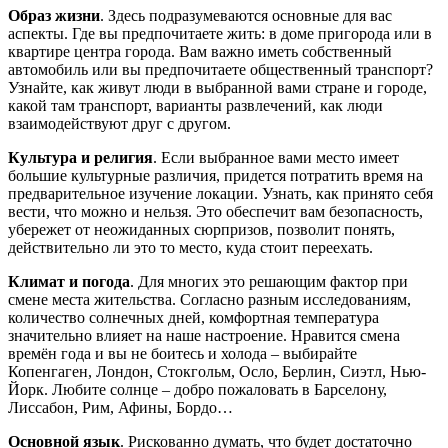
Образ жизни
. Здесь подразумеваются основные для вас
аспекты. Где вы предпочитаете жить: в доме пригорода или в
квартире центра города. Вам важно иметь собственный
автомобиль или вы предпочитаете общественный транспорт?
Узнайте, как живут люди в выбранной вами стране и городе,
какой там транспорт, варианты развлечений, как люди
взаимодействуют друг с другом.
Культура и религия
. Если выбранное вами место имеет
большие культурные различия, придется потратить время на
предварительное изучение локации. Узнать, как принято себя
вести, что можно и нельзя. Это обеспечит вам безопасность,
убережет от неожиданных сюрпризов, позволит понять,
действительно ли это то место, куда стоит переехать.
Климат и погода
. Для многих это решающим фактор при
смене места жительства. Согласно разным исследованиям,
количество солнечных дней, комфортная температура
значительно влияет на наше настроение. Нравится смена
времён года и вы не боитесь и холода – выбирайте
Копенгаген, Лондон, Стокгольм, Осло, Берлин, Сиэтл, Нью-
Йорк. Любите солнце – добро пожаловать в Барселону,
Лиссабон, Рим, Афины, Бордо…
Основной язык
. Рискованно думать, что будет достаточно