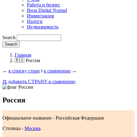
Работа и бизнес
Виза Digital Nomad
Иммиграция
Налоги
Недвижимость
Search
Главная
🇷🇺 Россия
←
к списку стран
‖
к сравнению
→
⚖️ добавить СТРАНУ к сравнению
Россия
Официальное название - Российская Федерация
Столица -
Москва
.